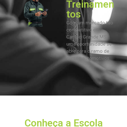
Treinamen
tos
Com um mercado tão
competitivo em
Campo Grande MS,
uma oportunidade se
abre para o ramo de
cursos automotivos.
Conheça a Escola